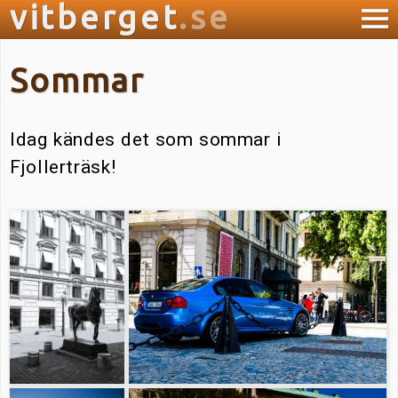
vitberget
.se
Start
Sommar
Idag kändes det som sommar i
Fjollerträsk!