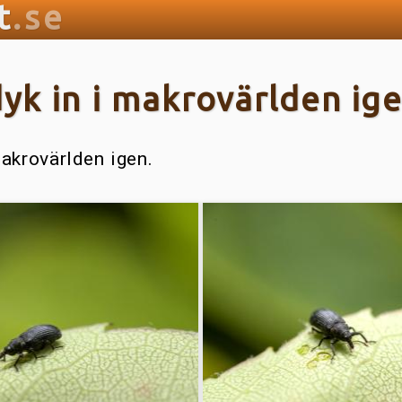
t
.se
 dyk in i makrovärlden ig
 makrovärlden igen.